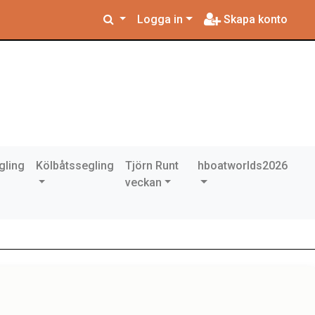
Logga in
Skapa konto
gling
Kölbåtssegling
Tjörn Runt
hboatworlds2026
veckan