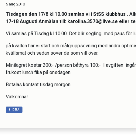
5 aug 2010
Tisdagen den 17/8 kl 10.00 samlas vi i StSS klubbhus . All
17-18 Augusti Anmälan till: karolina.3570@live.se eller 
Vi samlas på Tisdag kl 10.00. Det blir segling med paus för l
på kvällen har vi start och målgruppsövning med andra optimiste
kvällsmat och sedan sover de som vill över.
Minilägret kostar 200:- /person båthyra 100:- I avgiften ingår
frukost lunch fika på onsdagen.
Betalas kontant tisdag morgon.
Välkomna!
DELA