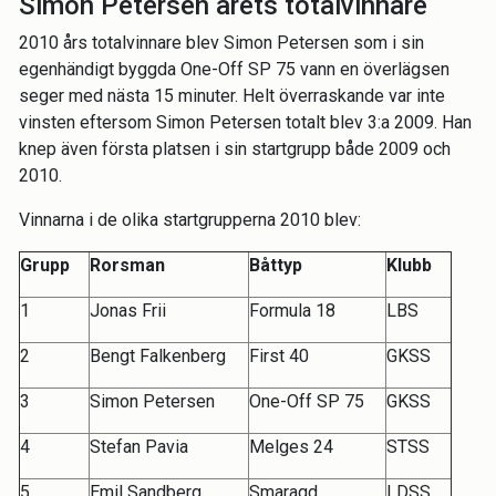
Simon Petersen årets totalvinnare
2010 års totalvinnare blev Simon Petersen som i sin
egenhändigt byggda One-Off SP 75 vann en överlägsen
seger med nästa 15 minuter. Helt överraskande var inte
vinsten eftersom Simon Petersen totalt blev 3:a 2009. Han
knep även första platsen i sin startgrupp både 2009 och
2010.
Vinnarna i de olika startgrupperna 2010 blev:
Grupp
Rorsman
Båttyp
Klubb
1
Jonas Frii
Formula 18
LBS
2
Bengt Falkenberg
First 40
GKSS
3
Simon Petersen
One-Off SP 75
GKSS
4
Stefan Pavia
Melges 24
STSS
5
Emil Sandberg
Smaragd
LDSS