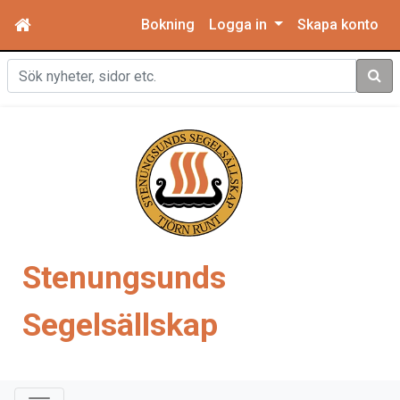
Bokning
Logga in
Skapa konto
Sök
Stenungsunds
Segelsällskap