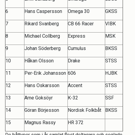
6
Hans Caspersson
Omega 30
GKSS
7
Rikard Svanberg
CB 66 Racer
VIBK
8
Michael Collberg
Express
MSK
9
Johan Söderberg
Cumulus
BKSS
10
Håkan Olsson
Drake
STSS
11
Per-Erik Johansson
606
HJBK
12
Hans Oskarsson
Accent
STSS
13
Arne Goksöyr
K-32
SSF
14
Göran Börjesson
Nordisk Folkbåt
BKSS
15
Magnus Rassy
HR 372
De båttyper som i år samlat flest deltagare och seglade