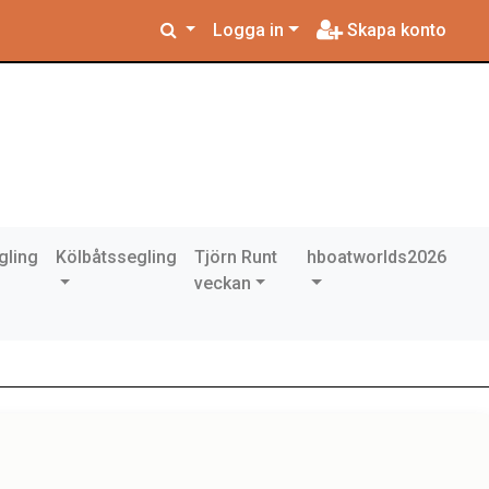
Logga in
Skapa konto
gling
Kölbåtssegling
Tjörn Runt
hboatworlds2026
veckan