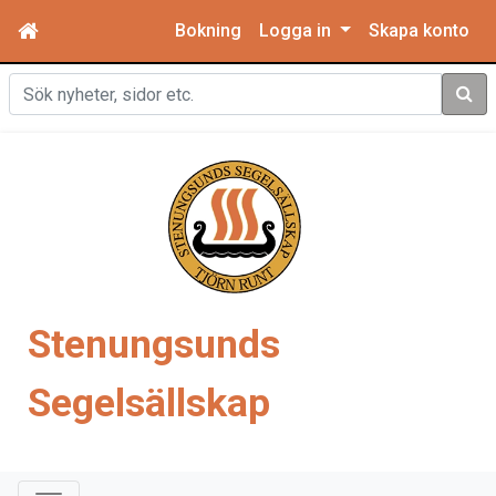
Bokning
Logga in
Skapa konto
Sök
Stenungsunds
Segelsällskap