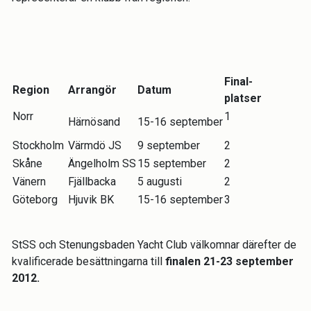
Final-
Region
Arrangör
Datum
platser
Norr
1
Härnösand
15-16 september
Stockholm
Värmdö JS
9 september
2
Skåne
Ängelholm SS
15 september
2
Vänern
Fjällbacka
5 augusti
2
Göteborg
Hjuvik BK
15-16 september
3
StSS och Stenungsbaden Yacht Club välkomnar därefter de
kvalificerade besättningarna till
finalen 21-23 september
2012.