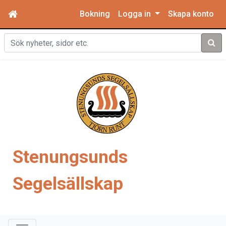
Bokning
Logga in
Skapa konto
Sök
Stenungsunds
Segelsällskap