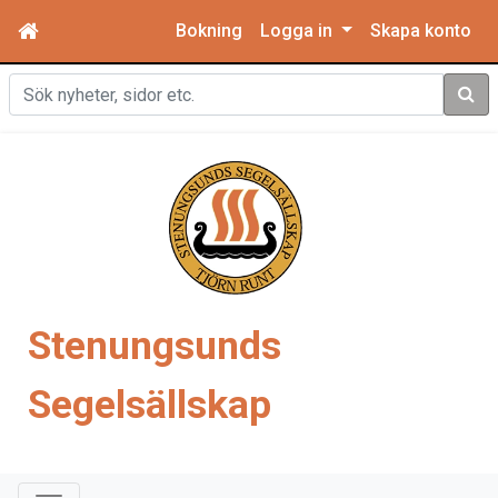
Bokning
Logga in
Skapa konto
Sök
Stenungsunds
Segelsällskap