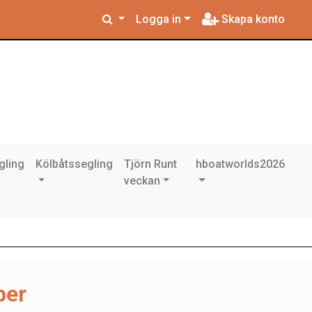
Logga in
Skapa konto
gling
Kölbåtssegling
Tjörn Runt
hboatworlds2026
veckan
ber