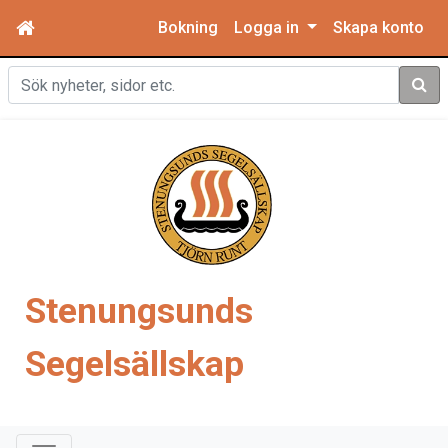
Bokning
Logga in
Skapa konto
Sök
Stenungsunds
Segelsällskap