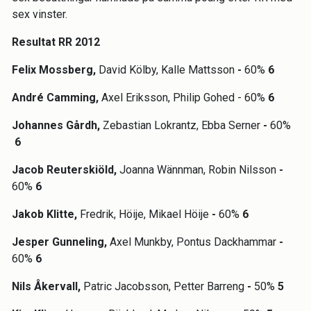
sex vinster.
Resultat RR 2012
Felix Mossberg,
David Kölby, Kalle Mattsson
-
60%
6
André Camming,
Axel Eriksson, Philip Gohed - 60%
6
Johannes Gårdh,
Zebastian Lokrantz, Ebba Serner
-
60%
6
Jacob Reuterskiöld,
Joanna Wännman, Robin Nilsson
-
60%
6
Jakob Klitte,
Fredrik, Höije, Mikael Höije
-
60%
6
Jesper Gunneling,
Axel Munkby, Pontus Dackhammar
-
60%
6
Nils Åkervall,
Patric Jacobsson, Petter Barreng
-
50%
5