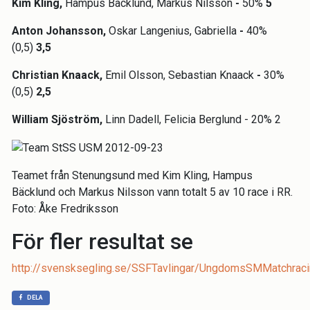
Kim Kling,
Hampus Bäcklund, Markus Nilsson
-
50%
5
Anton Johansson,
Oskar Langenius, Gabriella
-
40%
(0,5)
3,5
Christian Knaack,
Emil Olsson, Sebastian Knaack
-
30%
(0,5)
2,5
William Sjöström,
Linn Dadell, Felicia Berglund - 20% 2
Teamet från Stenungsund med Kim Kling,
Hampus
Bäcklund och
Markus Nilsson vann totalt 5 av 10 race i RR.
Foto: Åke Fredriksson
För fler resultat se
http://svensksegling.se/SSFTavlingar/UngdomsSMMatchraci
DELA