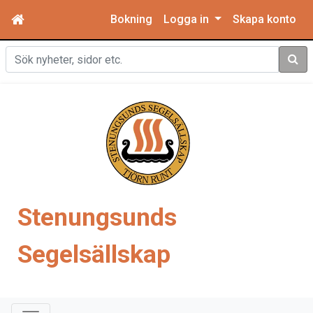
Bokning
Logga in
Skapa konto
Sök
Stenungsunds
Segelsällskap