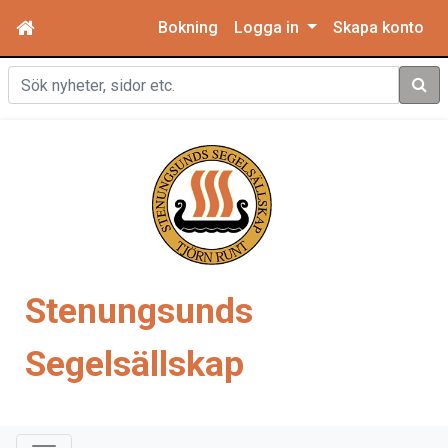
Bokning
Logga in
Skapa konto
Sök
Stenungsunds
Segelsällskap