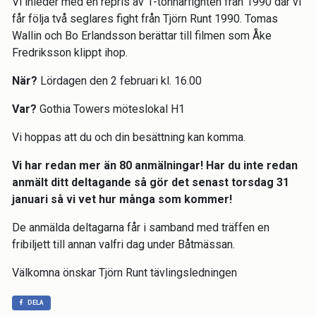
Vi inleder med en repris av 1-tonnarfighten från 1990 där vi
får följa två seglares fight från Tjörn Runt 1990. Tomas
Wallin och Bo Erlandsson berättar till filmen som Åke
Fredriksson klippt ihop.
När?
Lördagen den 2 februari kl. 16.00
Var?
Gothia Towers möteslokal H1
Vi hoppas att du och din besättning kan komma.
Vi har redan mer än 80 anmälningar! Har du inte redan
anmält ditt deltagande så gör det senast torsdag 31
januari så vi vet hur många som kommer!
De anmälda deltagarna får i samband med träffen en
fribiljett till annan valfri dag under Båtmässan.
Välkomna önskar Tjörn Runt tävlingsledningen
DELA