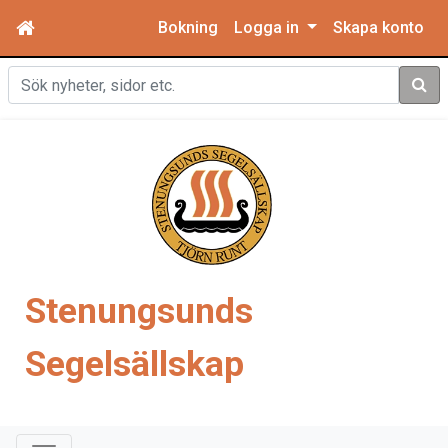
Bokning
Logga in
Skapa konto
Sök
Stenungsunds
Segelsällskap