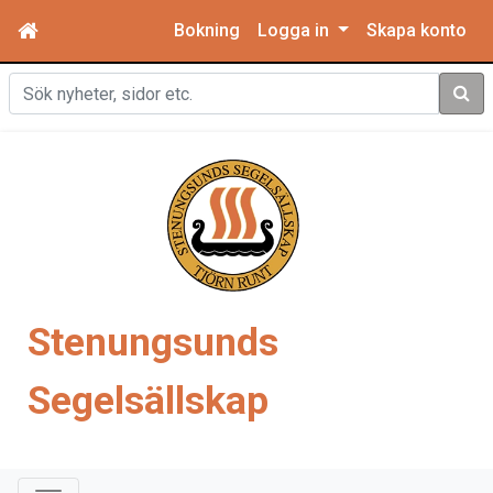
Bokning
Logga in
Skapa konto
Sök
Stenungsunds
Segelsällskap