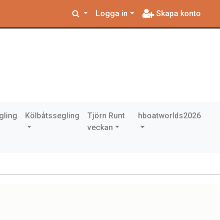
Logga in
Skapa konto
gling
Kölbåtssegling
Tjörn Runt
hboatworlds2026
veckan