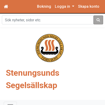
Bokning
Logga in
Skapa konto
Sök
Stenungsunds
Segelsällskap