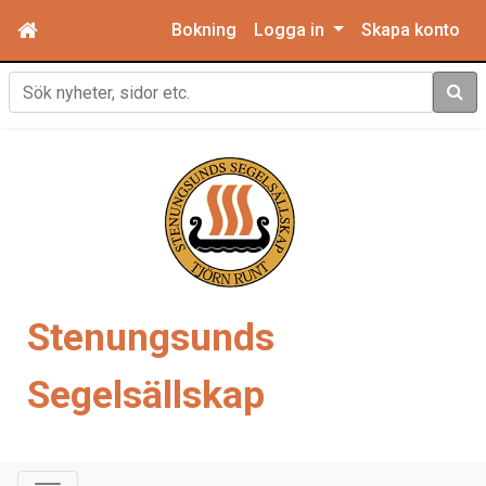
Bokning
Logga in
Skapa konto
Sök
Stenungsunds
Segelsällskap