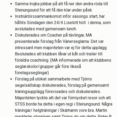
Samma trojka jobbar på att få ner den andra röda till
Stenungsund för att få den klar under påsk.
Instruktörssammankomst inför säsongs start, har
hållits Söndagen den 24/4 Liselott höll i denna, som
avslutades med gemensam lunch.
Diskuterades om Coacher på tävlingar, MA
presenterade förslag från Vänerseglarna. Det var
intressant men majoriteten var ej för detta upplägg.
Beslutades att klubben lånar ut båt och trailer till
föräldra coachning. (MA informerade om att klubbens
seglarskolor/grupper går före likaså
företagsseglingar)
Förslag på utökat sammarbete med Tjörns
segelsällskap diskuterades, förslag på gemensamt
träningsupplägg förevisades och diskuterades.
Majoriteten tyckte att det var förmycket resor och att
STSS borde ha detta i egen regi i Stenungsund. Några
träningar/ helgträningar i Skärhamn vore bra. Martin
meddelar styrelsen samt Tjörns do om detta. Peter B