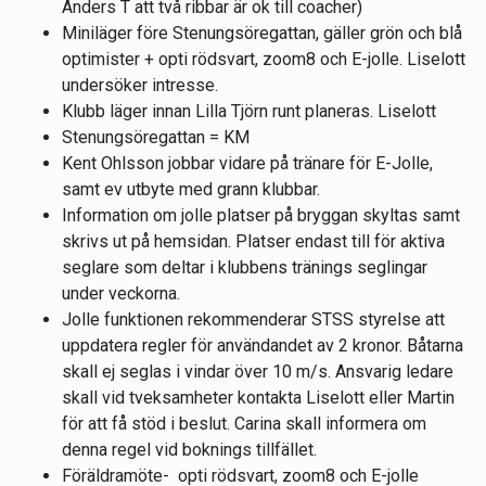
Anders T att två ribbar är ok till coacher)
Miniläger före Stenungsöregattan, gäller grön och blå
optimister + opti rödsvart, zoom8 och E-jolle. Liselott
undersöker intresse.
Klubb läger innan Lilla Tjörn runt planeras. Liselott
Stenungsöregattan = KM
Kent Ohlsson jobbar vidare på tränare för E-Jolle,
samt ev utbyte med grann klubbar.
Information om jolle platser på bryggan skyltas samt
skrivs ut på hemsidan. Platser endast till för aktiva
seglare som deltar i klubbens tränings seglingar
under veckorna.
Jolle funktionen rekommenderar STSS styrelse att
uppdatera regler för användandet av 2 kronor. Båtarna
skall ej seglas i vindar över 10 m/s. Ansvarig ledare
skall vid tveksamheter kontakta Liselott eller Martin
för att få stöd i beslut. Carina skall informera om
denna regel vid boknings tillfället.
Föräldramöte- opti rödsvart, zoom8 och E-jolle