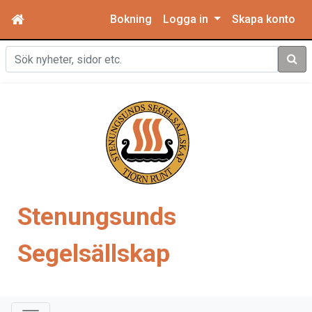
Bokning
Logga in
Skapa konto
Sök
Stenungsunds
Segelsällskap