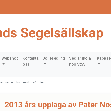
ds Segelsällskap
Webshop
Kontakta
Jollesegling
Seglarskola
Kappse
oss
hos StSS
 Magnus Lundberg med besättning
2013 års upplaga av Pater N