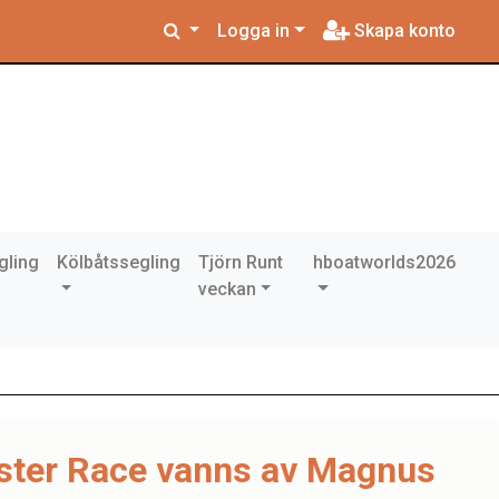
Logga in
Skapa konto
gling
Kölbåtssegling
Tjörn Runt
hboatworlds2026
veckan
oster Race vanns av Magnus