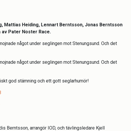
g, Mattias Heiding, Lennart Berntsson, Jonas Berntsson
 av Pater Noster Race.
 mojnade något under seglingen mot Stenungsund. Och det
 mojnade något under seglingen mot Stenungsund. Och det
tiskt god stämning och ett gott seglarhumör!
3
e
is Berntsson, arrangör IOD, och tävlingsledare Kjell