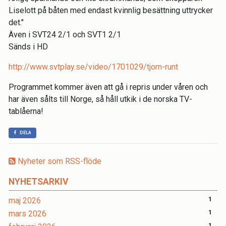
Liselott på båten med endast kvinnlig besättning uttrycker
det."
Även i SVT24 2/1 och SVT1 2/1
Sänds i HD
http://www.svtplay.se/video/1701029/tjorn-runt
Programmet kommer även att gå i repris under våren och
har även sålts till Norge, så håll utkik i de norska TV-
tablåerna!
DELA
Nyheter som RSS-flöde
NYHETSARKIV
maj 2026
1
mars 2026
1
1