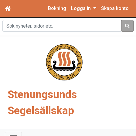
Bokning
Logga in
Skapa konto
Sök
Stenungsunds
Segelsällskap