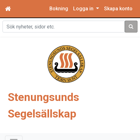
Bokning
Logga in
Skapa konto
Sök
Stenungsunds
Segelsällskap