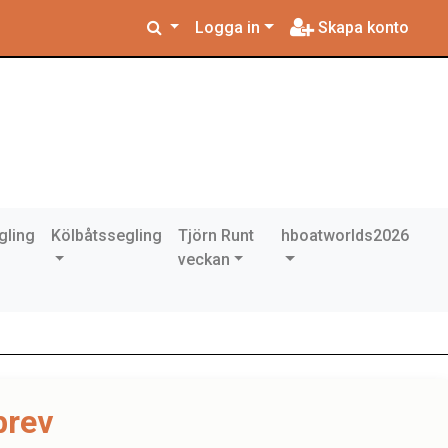
Logga in
Skapa konto
gling
Kölbåtssegling
Tjörn Runt
hboatworlds2026
veckan
brev