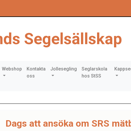
ds Segelsällskap
Webshop
Kontakta
Jollesegling
Seglarskola
Kappse
oss
hos StSS
Dags att ansöka om SRS mät