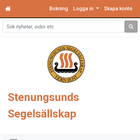
Bokning
Logga in
Skapa konto
Sök
Stenungsunds
Segelsällskap