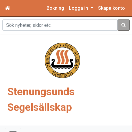
Bokning
Logga in
Skapa konto
Sök
Stenungsunds
Segelsällskap