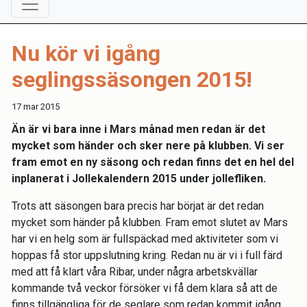
Nu kör vi igång
seglingssäsongen 2015!
17 mar 2015
Än är vi bara inne i Mars månad men redan är det
mycket som händer och sker nere på klubben. Vi ser
fram emot en ny säsong och redan finns det en hel del
inplanerat i Jollekalendern 2015 under jollefliken.
Trots att säsongen bara precis
har
börjat är det redan
mycket som händer på klubben. Fram
emot slutet av Mars
har vi en helg som är fullspäckad med aktiviteter som vi
hoppas få stor uppslutning kring. Redan nu är vi i full färd
med att få klart våra
Ri
bar
, under några arbetskvällar
kommande två veckor
försöker vi få dem klara så att de
finns tillgä
ngliga för de seglare som redan kommit igång