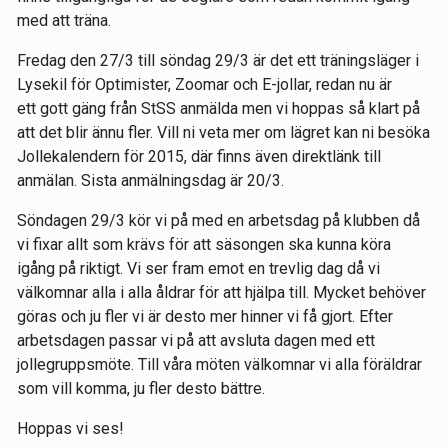
med att träna.
Fredag den 27/3 till söndag 29/3 är det ett träningsläger
i
Lysekil för Optimister, Zoomar
och E-jollar, redan nu
är
ett
gott gäng från
StSS
anmälda men vi hoppas så klart på
att det blir ännu fler
. Vill ni veta
mer om lägret kan ni besöka
J
ollekalendern för 2015,
där finns även direktlänk till
anmälan. Sista anmälningsdag är 20/3.
Söndagen 29/3 kör vi på med en arbetsdag på klubben då
vi fixar allt som krävs för att säsongen ska kunna köra
igång på riktigt. Vi ser fram emot en trevlig dag då vi
välkomnar alla i alla åldrar för att hjälpa till. Mycket behöver
göras och ju fler vi är desto mer hinner vi få gjort. Efter
arbetsdagen passar vi på att avsluta dagen med ett
jollegruppsmöte. Till våra möten
välkomnar vi alla föräldrar
som vill komma, ju fler desto bättre.
Hoppas vi ses!