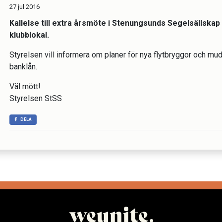
27 jul 2016
Kallelse till extra årsmöte i Stenungsunds Segelsällskap
klubblokal.
Styrelsen vill informera om planer för nya flytbryggor och m
banklån.
Väl mött!
Styrelsen StSS
DELA