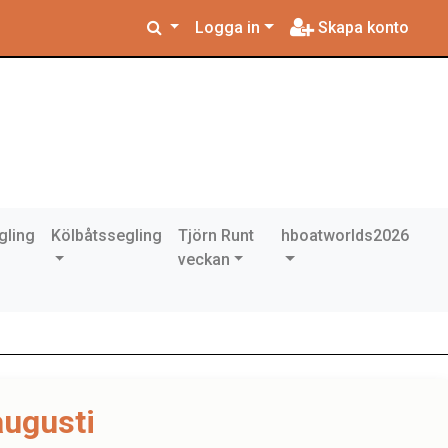
Logga in
Skapa konto
gling
Kölbåtssegling
Tjörn Runt
hboatworlds2026
veckan
augusti