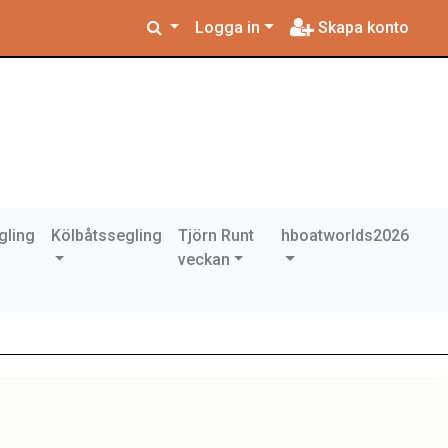
Logga in
Skapa konto
gling
Kölbåtssegling
Tjörn Runt
hboatworlds2026
veckan