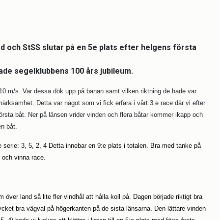
d och StSS slutar på en 5e plats efter helgens första
rade segelklubbens 100 års jubileum.
10 m/s. Var dessa dök upp på banan samt vilken riktning de hade var
ärksamhet. Detta var något som vi fick erfara i vårt 3:e race där vi efter
första båt. Ner på länsen vrider vinden och flera båtar kommer ikapp och
n båt.
e serie: 3, 5, 2, 4 Detta innebar en 9:e plats i totalen. Bra med tanke på
e och vinna race.
r land så lite fler vindhål att hålla koll på. Dagen började riktigt bra
ycket bra vägval på högerkanten på de sista länsarna. Den lättare vinden