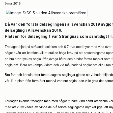
6 maj 2019
Då var den första delseglingen i allsvenskan 2019 avgjor
delsegling i Allsvenskan 2019.
Platsen för delsegling 1 var Strängnäs som samtidigt fi
Fredagen bjöd på strålande solsken och 6-7 m/s med byar med vind över 
något svårt att beräkna vilket ställde höga krav på att besättningarna uppm
en bra start lyckas segla ifrån övriga båtar och rundar första märket som 
segla om. Bara att kämpa vidare och vid mål hade vi seglat om alla utan e
Bra fart och känsla efter första dagens seglingar gjorde att vi hade följand
vår 11:e plats från förra året men vi var inte nöjda utan ville göra det bättr
Lördagen likande fredagen men med något mindre vind samt att denna kom öve
med att vi lyckades att vinna de två första seglingarna mycket pga. ett m