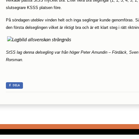
verkade passa StSS mycket bra. Efter flera bra seglingar (1, 1, 3, 4, 3, 1, 5,
slutsegrare KSSS platsen före.
På söndagen uteblev vinden helt och inga seglingar kunde genomföras. Så r
den första delseglingen vilket är riktigt bra och är ett klart steg i rätt rikt
StSS lag denna delsegling var från höger Peter Amundin – Fördäck, Sven 
Rorsman.
DELA