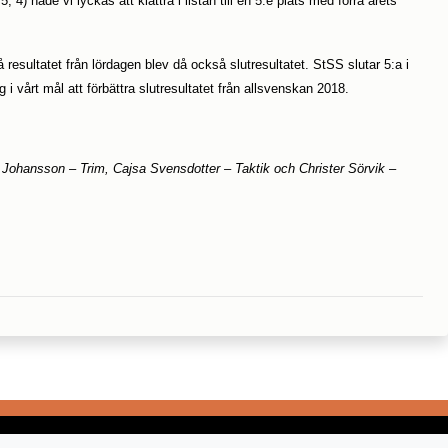
 4) hade vi lyckas att klättra i listan till en 5:e plats med förra årets
esultatet från lördagen blev då också slutresultatet. StSS slutar 5:a i
ning i vårt mål att förbättra slutresultatet från allsvenskan 2018.
Johansson – Trim, Cajsa Svensdotter – Taktik och Christer Sörvik –