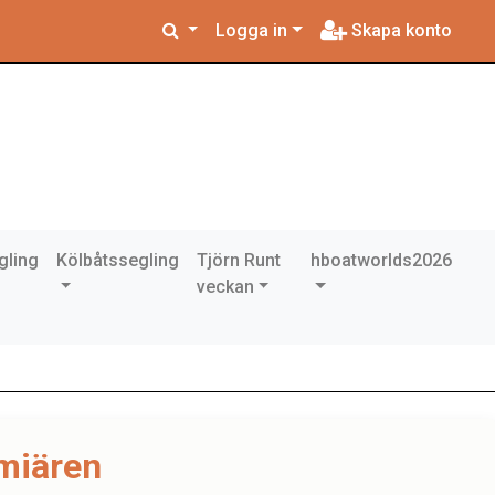
Logga in
Skapa konto
gling
Kölbåtssegling
Tjörn Runt
hboatworlds2026
veckan
emiären