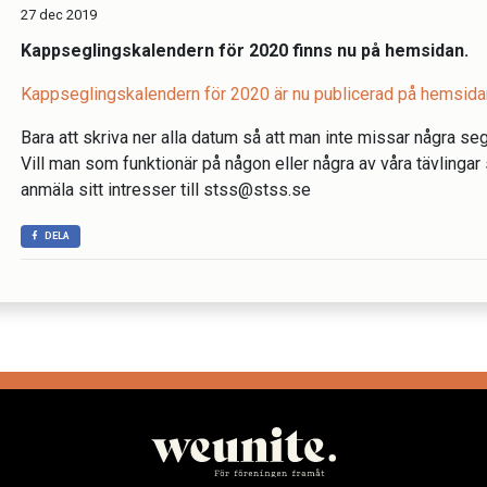
27 dec 2019
Kappseglingskalendern för 2020 finns nu på hemsidan.
Kappseglingskalendern för 2020 är nu publicerad på hemsida
Bara att skriva ner alla datum så att man inte missar några seg
Vill man som funktionär på någon eller några av våra tävlingar
anmäla sitt intresser till stss@stss.se
DELA