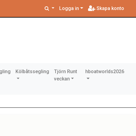
Logga in
Skapa konto
gling
Kölbåtssegling
Tjörn Runt
hboatworlds2026
veckan