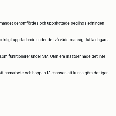
gemanget genomfördes och uppskattade seglingsledningen
sportsligt upprtädande under de två vädermässigt tuffa dagarna
pp som funktionärer under SM. Utan era insatser hade det inte
ott samarbete och hoppas få chansen att kunna göra det igen.