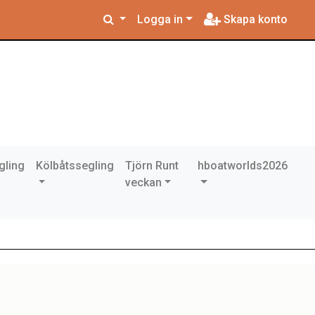
Logga in
Skapa konto
gling
Kölbåtssegling
Tjörn Runt
hboatworlds2026
veckan