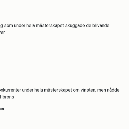
erg som under hela mästerskapet skuggade de blivande
ver.
y
onkurrenter under hela mästerskapet om vinsten, men nådde
M-brons
son