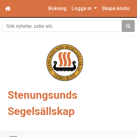
Bokning
Logga in
Skapa konto
Sök
Stenungsunds
Segelsällskap