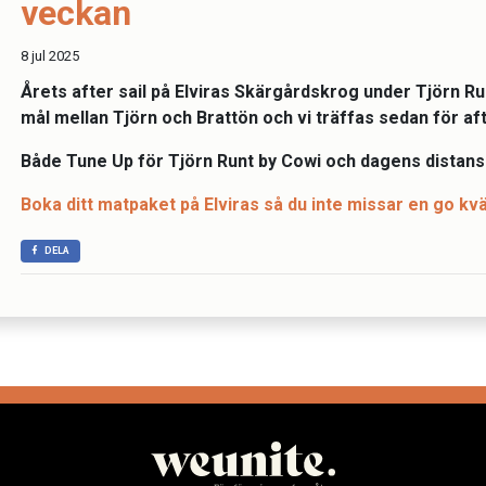
veckan
8 jul 2025
Årets after sail på Elviras Skärgårdskrog under Tjörn R
mål mellan Tjörn och Brattön och vi träffas sedan för afte
Både Tune Up för Tjörn Runt by Cowi och dagens distans s
Boka ditt matpaket på Elviras så du inte missar en go kvä
DELA