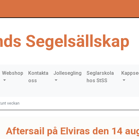
ds Segelsällskap
Webshop
Kontakta
Jollesegling
Seglarskola
Kappse
oss
hos StSS
 Runt veckan
Aftersail på Elviras den 14 au