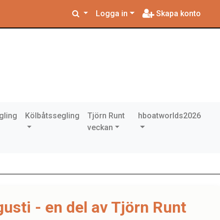
Logga in
Skapa konto
gling
Kölbåtssegling
Tjörn Runt
hboatworlds2026
veckan
gusti - en del av Tjörn Runt