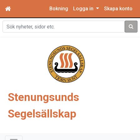
Bokning
Logga in
Skapa konto
Sök
Stenungsunds
Segelsällskap